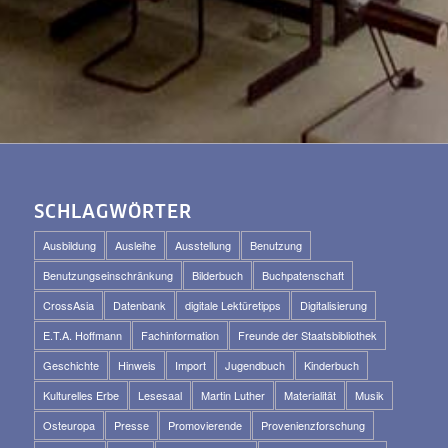
SCHLAGWÖRTER
Ausbildung
Ausleihe
Ausstellung
Benutzung
Benutzungseinschränkung
Bilderbuch
Buchpatenschaft
CrossAsia
Datenbank
digitale Lektüretipps
Digitalisierung
E.T.A. Hoffmann
Fachinformation
Freunde der Staatsbibliothek
Geschichte
Hinweis
Import
Jugendbuch
Kinderbuch
Kulturelles Erbe
Lesesaal
Martin Luther
Materialität
Musik
Osteuropa
Presse
Promovierende
Provenienzforschung