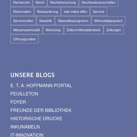
Recherche
Recht
Rechtsforschung
Rechtswissenschaften
Reformation
Restaurierung
sbb online offen
Service
Servicezeiten
Slawistik
Stipendienprogramm
Werkstattgespräch
Wissenswerkstatt
Workshop
Zeitschriftendatenbank
Zeitungen
Öffnungszeiten
UNSERE BLOGS
E. T. A. HOFFMANN PORTAL
FEUILLETON
FOYER
FREUNDE DER BIBLIOTHEK
HISTORISCHE DRUCKE
INKUNABELN
IT-INNOVATION