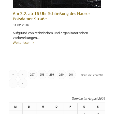
Am 3.2. ab 16 Uhr Schließung des Hauses
Potsdamer Straße
01.02.2016
Aufgrund von technischen und organisatorischen
Vorbereitungen…
Weiterlesen
«
‹
257
258
260
261
259
Seite 259 von 269
›
»
August 2026
M
D
M
D
F
S
S
1
2