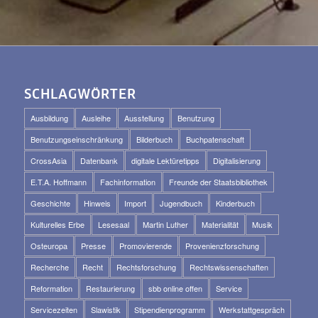
SCHLAGWÖRTER
Ausbildung
Ausleihe
Ausstellung
Benutzung
Benutzungseinschränkung
Bilderbuch
Buchpatenschaft
CrossAsia
Datenbank
digitale Lektüretipps
Digitalisierung
E.T.A. Hoffmann
Fachinformation
Freunde der Staatsbibliothek
Geschichte
Hinweis
Import
Jugendbuch
Kinderbuch
Kulturelles Erbe
Lesesaal
Martin Luther
Materialität
Musik
Osteuropa
Presse
Promovierende
Provenienzforschung
Recherche
Recht
Rechtsforschung
Rechtswissenschaften
Reformation
Restaurierung
sbb online offen
Service
Servicezeiten
Slawistik
Stipendienprogramm
Werkstattgespräch