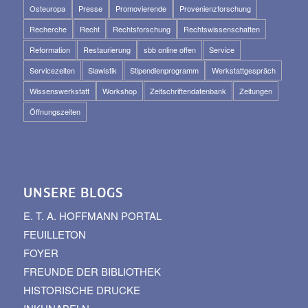
Osteuropa
Presse
Promovierende
Provenienzforschung
Recherche
Recht
Rechtsforschung
Rechtswissenschaften
Reformation
Restaurierung
sbb online offen
Service
Servicezeiten
Slawistik
Stipendienprogramm
Werkstattgespräch
Wissenswerkstatt
Workshop
Zeitschriftendatenbank
Zeitungen
Öffnungszeiten
UNSERE BLOGS
E. T. A. HOFFMANN PORTAL
FEUILLETON
FOYER
FREUNDE DER BIBLIOTHEK
HISTORISCHE DRUCKE