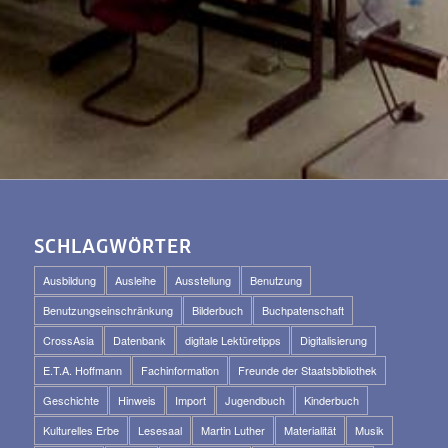
SCHLAGWÖRTER
Ausbildung
Ausleihe
Ausstellung
Benutzung
Benutzungseinschränkung
Bilderbuch
Buchpatenschaft
CrossAsia
Datenbank
digitale Lektüretipps
Digitalisierung
E.T.A. Hoffmann
Fachinformation
Freunde der Staatsbibliothek
Geschichte
Hinweis
Import
Jugendbuch
Kinderbuch
Kulturelles Erbe
Lesesaal
Martin Luther
Materialität
Musik