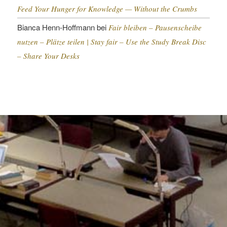
Feed Your Hunger for Knowledge — Without the Crumbs
Bianca Henn-Hoffmann
bei
Fair bleiben – Pausenscheibe
nutzen – Plätze teilen |
Stay fair – Use the Study Break Disc
– Share Your Desks