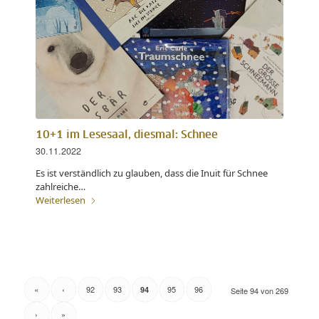
10+1 im Lesesaal, diesmal: Schnee
30.11.2022
Es ist verständlich zu glauben, dass die Inuit für Schnee
zahlreiche…
Weiterlesen
«
‹
92
93
95
96
94
Seite 94 von 269
›
»