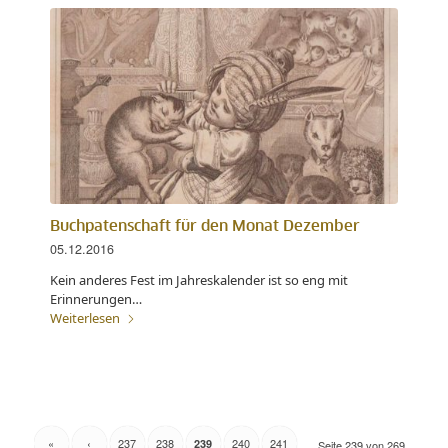
Buchpatenschaft für den Monat Dezember
05.12.2016
Kein anderes Fest im Jahreskalender ist so eng mit
Erinnerungen…
Weiterlesen
«
‹
237
238
240
241
239
Seite 239 von 269