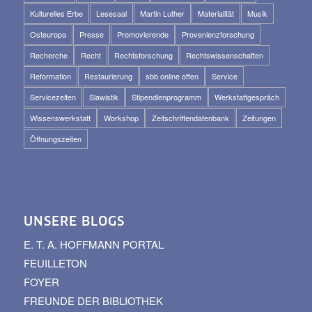
Kulturelles Erbe
Lesesaal
Martin Luther
Materialität
Musik
Osteuropa
Presse
Promovierende
Provenienzforschung
Recherche
Recht
Rechtsforschung
Rechtswissenschaften
Reformation
Restaurierung
sbb online offen
Service
Servicezeiten
Slawistik
Stipendienprogramm
Werkstattgespräch
Wissenswerkstatt
Workshop
Zeitschriftendatenbank
Zeitungen
Öffnungszeiten
UNSERE BLOGS
E. T. A. HOFFMANN PORTAL
FEUILLETON
FOYER
FREUNDE DER BIBLIOTHEK