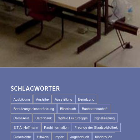
SCHLAGWÖRTER
Ausbildung
Ausleihe
Ausstellung
Benutzung
Benutzungseinschränkung
Bilderbuch
Buchpatenschaft
CrossAsia
Datenbank
digitale Lektüretipps
Digitalisierung
E.T.A. Hoffmann
Fachinformation
Freunde der Staatsbibliothek
Geschichte
Hinweis
Import
Jugendbuch
Kinderbuch