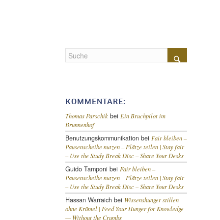
KOMMENTARE:
bei
Thomas Parschik
Ein Bruchpilot im
Brunnenhof
Benutzungskommunikation
bei
Fair bleiben –
Pausenscheibe nutzen – Plätze teilen |
Stay fair
– Use the Study Break Disc – Share Your Desks
Guido Tamponi
bei
Fair bleiben –
Pausenscheibe nutzen – Plätze teilen |
Stay fair
– Use the Study Break Disc – Share Your Desks
Hassan Warraich
bei
Wissenshunger stillen
ohne Krümel |
Feed Your Hunger for Knowledge
— Without the Crumbs