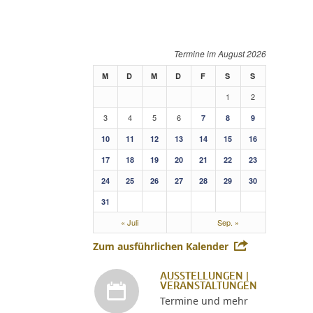
August 2026
M
D
M
D
F
S
S
1
2
3
4
5
6
7
8
9
10
11
12
13
14
15
16
17
18
19
20
21
22
23
24
25
26
27
28
29
30
31
« Juli
Sep. »
Zum ausführlichen Kalender
AUSSTELLUNGEN |
VERANSTALTUNGEN
Termine und mehr