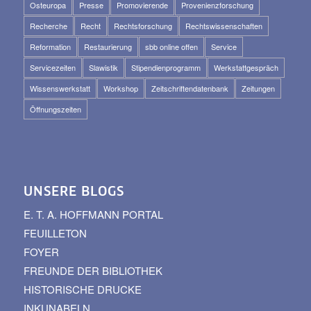
Osteuropa
Presse
Promovierende
Provenienzforschung
Recherche
Recht
Rechtsforschung
Rechtswissenschaften
Reformation
Restaurierung
sbb online offen
Service
Servicezeiten
Slawistik
Stipendienprogramm
Werkstattgespräch
Wissenswerkstatt
Workshop
Zeitschriftendatenbank
Zeitungen
Öffnungszeiten
UNSERE BLOGS
E. T. A. HOFFMANN PORTAL
FEUILLETON
FOYER
FREUNDE DER BIBLIOTHEK
HISTORISCHE DRUCKE
INKUNABELN