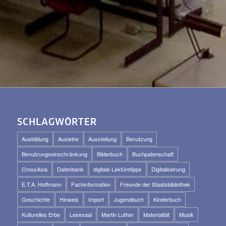
SCHLAGWÖRTER
Ausbildung
Ausleihe
Ausstellung
Benutzung
Benutzungseinschränkung
Bilderbuch
Buchpatenschaft
CrossAsia
Datenbank
digitale Lektüretipps
Digitalisierung
E.T.A. Hoffmann
Fachinformation
Freunde der Staatsbibliothek
Geschichte
Hinweis
Import
Jugendbuch
Kinderbuch
Kulturelles Erbe
Lesesaal
Martin Luther
Materialität
Musik