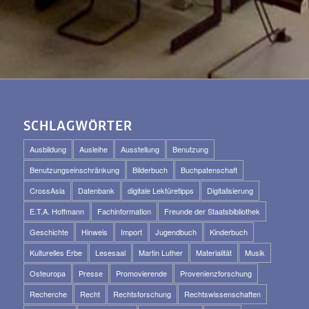
SCHLAGWÖRTER
Ausbildung
Ausleihe
Ausstellung
Benutzung
Benutzungseinschränkung
Bilderbuch
Buchpatenschaft
CrossAsia
Datenbank
digitale Lektüretipps
Digitalisierung
E.T.A. Hoffmann
Fachinformation
Freunde der Staatsbibliothek
Geschichte
Hinweis
Import
Jugendbuch
Kinderbuch
Kulturelles Erbe
Lesesaal
Martin Luther
Materialität
Musik
Osteuropa
Presse
Promovierende
Provenienzforschung
Recherche
Recht
Rechtsforschung
Rechtswissenschaften