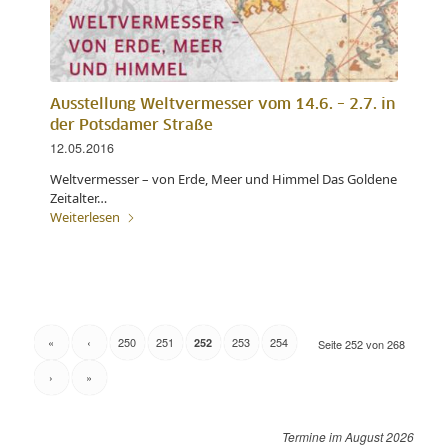
Ausstellung Weltvermesser vom 14.6. – 2.7. in
der Potsdamer Straße
12.05.2016
Weltvermesser – von Erde, Meer und Himmel Das Goldene
Zeitalter…
Weiterlesen
«
‹
250
251
253
254
252
Seite 252 von 268
›
»
August 2026