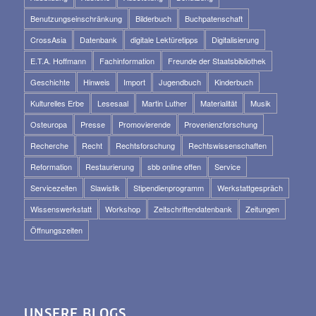
Benutzungseinschränkung
Bilderbuch
Buchpatenschaft
CrossAsia
Datenbank
digitale Lektüretipps
Digitalisierung
E.T.A. Hoffmann
Fachinformation
Freunde der Staatsbibliothek
Geschichte
Hinweis
Import
Jugendbuch
Kinderbuch
Kulturelles Erbe
Lesesaal
Martin Luther
Materialität
Musik
Osteuropa
Presse
Promovierende
Provenienzforschung
Recherche
Recht
Rechtsforschung
Rechtswissenschaften
Reformation
Restaurierung
sbb online offen
Service
Servicezeiten
Slawistik
Stipendienprogramm
Werkstattgespräch
Wissenswerkstatt
Workshop
Zeitschriftendatenbank
Zeitungen
Öffnungszeiten
UNSERE BLOGS