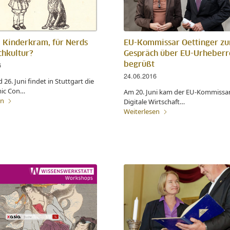
– Kinderkram, für Nerds
EU-Kommissar Oettinger z
chkultur?
Gespräch über EU-Urheberr
6
begrüßt
24.06.2016
 26. Juni findet in Stuttgart die
mic Con…
Am 20. Juni kam der EU-Kommissar 
en
Digitale Wirtschaft…
Weiterlesen