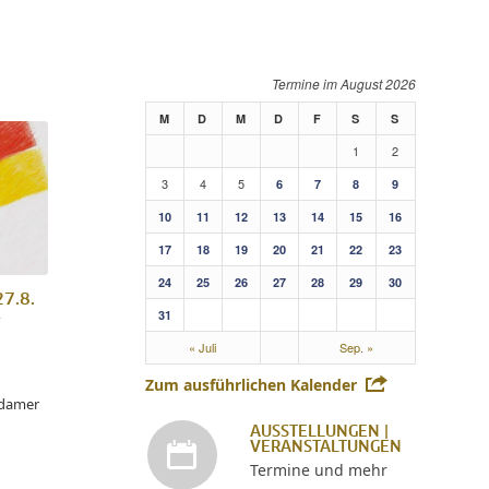
August 2026
M
D
M
D
F
S
S
1
2
3
4
5
6
7
8
9
10
11
12
13
14
15
16
17
18
19
20
21
22
23
24
25
26
27
28
29
30
27.8.
31
r
« Juli
Sep. »
Zum ausführlichen Kalender
sdamer
AUSSTELLUNGEN |
VERANSTALTUNGEN
Termine und mehr