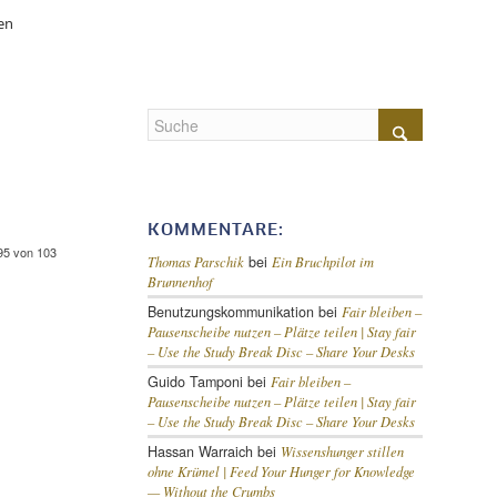
en
KOMMENTARE:
 95 von 103
bei
Thomas Parschik
Ein Bruchpilot im
Brunnenhof
Benutzungskommunikation
bei
Fair bleiben –
Pausenscheibe nutzen – Plätze teilen |
Stay fair
– Use the Study Break Disc – Share Your Desks
Guido Tamponi
bei
Fair bleiben –
Pausenscheibe nutzen – Plätze teilen |
Stay fair
– Use the Study Break Disc – Share Your Desks
Hassan Warraich
bei
Wissenshunger stillen
ohne Krümel |
Feed Your Hunger for Knowledge
— Without the Crumbs