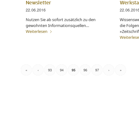
Newsletter
Werksta
22.06.2016
22.06.201
Nutzen Sie ab sofort zusätzlich zu den
Wissensw
gewohnten Informationsquellen…
die Folgen
Weiterlesen
»Zeitschr
Weiterles
«
‹
93
94
96
97
›
»
95