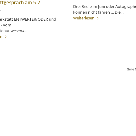
ttgespräch am 5.7.
Drei Briefe im Juni oder Autograph
6
können nicht fahren … Die…
Weiterlesen
erkstatt ENTWERTER/ODER und
 - vom
iftenunwesen«…
en
Seite