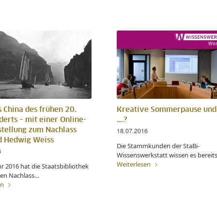
s China des frühen 20.
Kreative Sommerpause und
erts – mit einer Online-
….?
stellung zum Nachlass
18.07.2016
nd Hedwig Weiss
Die Stammkunden der StaBi-
6
Wissenswerkstatt wissen es bereit
Weiterlesen
r 2016 hat die Staatsbibliothek
 den Nachlass…
en