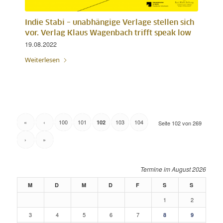
Indie Stabi – unabhängige Verlage stellen sich
vor. Verlag Klaus Wagenbach trifft speak low
19.08.2022
Weiterlesen
«
‹
100
101
103
104
102
Seite 102 von 269
›
»
August 2026
M
D
M
D
F
S
S
1
2
3
4
5
6
7
8
9