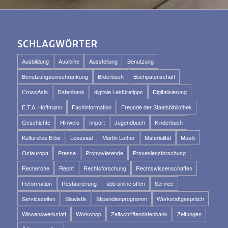
SCHLAGWÖRTER
Ausbildung
Ausleihe
Ausstellung
Benutzung
Benutzungseinschränkung
Bilderbuch
Buchpatenschaft
CrossAsia
Datenbank
digitale Lektüretipps
Digitalisierung
E.T.A. Hoffmann
Fachinformation
Freunde der Staatsbibliothek
Geschichte
Hinweis
Import
Jugendbuch
Kinderbuch
Kulturelles Erbe
Lesesaal
Martin Luther
Materialität
Musik
Osteuropa
Presse
Promovierende
Provenienzforschung
Recherche
Recht
Rechtsforschung
Rechtswissenschaften
Reformation
Restaurierung
sbb online offen
Service
Servicezeiten
Slawistik
Stipendienprogramm
Werkstattgespräch
Wissenswerkstatt
Workshop
Zeitschriftendatenbank
Zeitungen