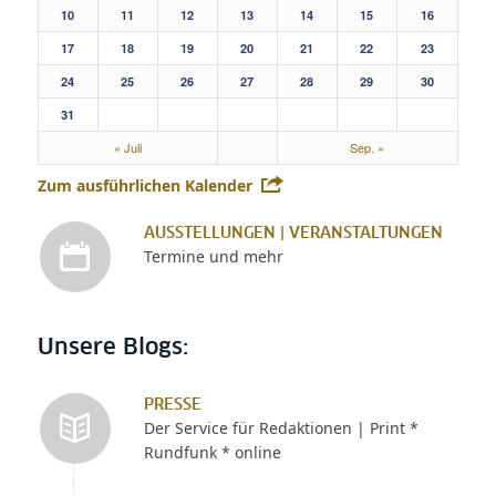
10
11
12
13
14
15
16
17
18
19
20
21
22
23
24
25
26
27
28
29
30
31
« Juli
Sep. »
Zum ausführlichen Kalender
AUSSTELLUNGEN | VERANSTALTUNGEN
Termine und mehr
Unsere Blogs:
PRESSE
Der Service für Redaktionen | Print *
Rundfunk * online