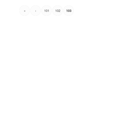
«
‹
101
102
103