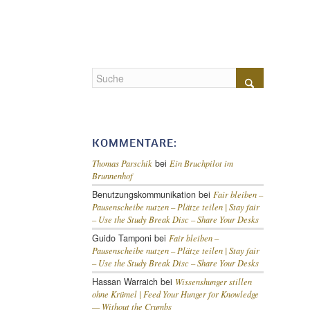
KOMMENTARE:
bei
Thomas Parschik
Ein Bruchpilot im
Brunnenhof
Benutzungskommunikation
bei
Fair bleiben –
Pausenscheibe nutzen – Plätze teilen |
Stay fair
– Use the Study Break Disc – Share Your Desks
Guido Tamponi
bei
Fair bleiben –
Pausenscheibe nutzen – Plätze teilen |
Stay fair
– Use the Study Break Disc – Share Your Desks
Hassan Warraich
bei
Wissenshunger stillen
ohne Krümel |
Feed Your Hunger for Knowledge
— Without the Crumbs