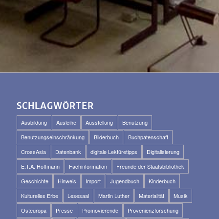
SCHLAGWÖRTER
Ausbildung
Ausleihe
Ausstellung
Benutzung
Benutzungseinschränkung
Bilderbuch
Buchpatenschaft
CrossAsia
Datenbank
digitale Lektüretipps
Digitalisierung
E.T.A. Hoffmann
Fachinformation
Freunde der Staatsbibliothek
Geschichte
Hinweis
Import
Jugendbuch
Kinderbuch
Kulturelles Erbe
Lesesaal
Martin Luther
Materialität
Musik
Osteuropa
Presse
Promovierende
Provenienzforschung