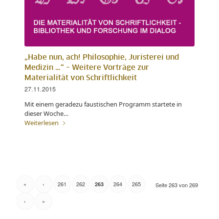
„Habe nun, ach! Philosophie, Juristerei und
Medizin …“ – Weitere Vorträge zur
Materialität von Schriftlichkeit
27.11.2015
Mit einem geradezu faustischen Programm startete in
dieser Woche…
Weiterlesen
«
‹
261
262
264
265
263
Seite 263 von 269
›
»