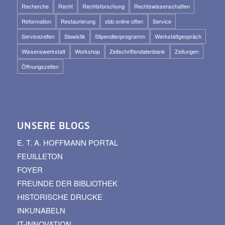
Recherche
Recht
Rechtsforschung
Rechtswissenschaften
Reformation
Restaurierung
sbb online offen
Service
Servicezeiten
Slawistik
Stipendienprogramm
Werkstattgespräch
Wissenswerkstatt
Workshop
Zeitschriftendatenbank
Zeitungen
Öffnungszeiten
UNSERE BLOGS
E. T. A. HOFFMANN PORTAL
FEUILLETON
FOYER
FREUNDE DER BIBLIOTHEK
HISTORISCHE DRUCKE
INKUNABELN
IT-INNOVATION