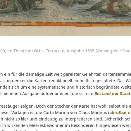
.000, in: Theatrum Orbis Terrarum, Ausgabe 1595 [Antwerpen : Plant
rn ein für die damalige Zeit weit gereister Gelehrter, Kartensa
as, in dem er die Karten redaktionell einheitlich gestaltete. Das 
handelt sich um eine systematische und historisch begründete Wel
 erschienenen Ausgabe aufgenommen, die sich im
Bestand der Staat
eressäuger zeigen. Doch der Stecher der Karte hat wohl selbst ni
ieser Vorlagen ist die Carta Marina von Olaus Magnus (
abrufbar i
och nicht so klar und eindeutig zu interpretieren sind. Sicherlich s
rohlich wirkenden Meeresbewohner im Besonderen hingewiesen wer