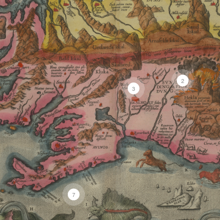
2
3
7