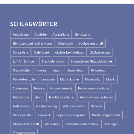
SCHLAGWÖRTER
Ausbildung
Ausleihe
Ausstellung
Benutzung
Benutzungseinschränkung
Bilderbuch
Buchpatenschaft
CrossAsia
Datenbank
digitale Lektüretipps
Digitalisierung
E.T.A. Hoffmann
Fachinformation
Freunde der Staatsbibliothek
Geschichte
Hinweis
Import
Jugendbuch
Kinderbuch
Kulturelles Erbe
Lesesaal
Martin Luther
Materialität
Musik
Osteuropa
Presse
Promovierende
Provenienzforschung
Recherche
Recht
Rechtsforschung
Rechtswissenschaften
Reformation
Restaurierung
sbb online offen
Service
Servicezeiten
Slawistik
Stipendienprogramm
Werkstattgespräch
Wissenswerkstatt
Workshop
Zeitschriftendatenbank
Zeitungen
Öffnungszeiten