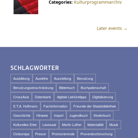
Categories:
Kulturprogrammarchiv
Later events
→
SCHLAGWÖRTER
Ausbildung
Ausleihe
Ausstellung
Benutzung
Benutzungseinschränkung
Bilderbuch
Buchpatenschaft
CrossAsia
Datenbank
digitale Lektüretipps
Digitalisierung
E.T.A. Hoffmann
Fachinformation
Freunde der Staatsbibliothek
Geschichte
Hinweis
Import
Jugendbuch
Kinderbuch
Kulturelles Erbe
Lesesaal
Martin Luther
Materialität
Musik
Osteuropa
Presse
Promovierende
Provenienzforschung