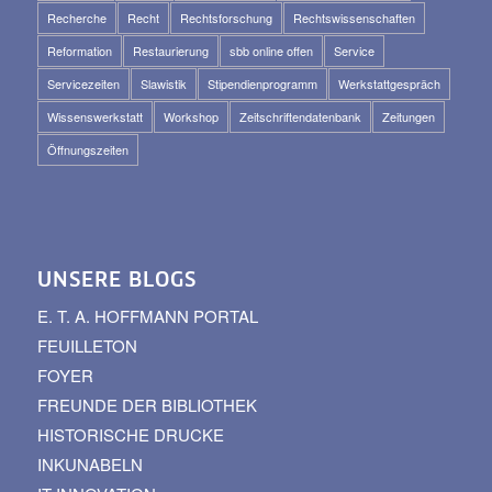
Recherche
Recht
Rechtsforschung
Rechtswissenschaften
Reformation
Restaurierung
sbb online offen
Service
Servicezeiten
Slawistik
Stipendienprogramm
Werkstattgespräch
Wissenswerkstatt
Workshop
Zeitschriftendatenbank
Zeitungen
Öffnungszeiten
UNSERE BLOGS
E. T. A. HOFFMANN PORTAL
FEUILLETON
FOYER
FREUNDE DER BIBLIOTHEK
HISTORISCHE DRUCKE
INKUNABELN