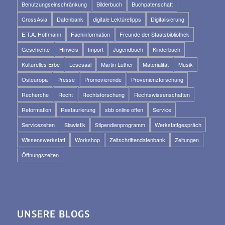
Benutzungseinschränkung
Bilderbuch
Buchpatenschaft
CrossAsia
Datenbank
digitale Lektüretipps
Digitalisierung
E.T.A. Hoffmann
Fachinformation
Freunde der Staatsbibliothek
Geschichte
Hinweis
Import
Jugendbuch
Kinderbuch
Kulturelles Erbe
Lesesaal
Martin Luther
Materialität
Musik
Osteuropa
Presse
Promovierende
Provenienzforschung
Recherche
Recht
Rechtsforschung
Rechtswissenschaften
Reformation
Restaurierung
sbb online offen
Service
Servicezeiten
Slawistik
Stipendienprogramm
Werkstattgespräch
Wissenswerkstatt
Workshop
Zeitschriftendatenbank
Zeitungen
Öffnungszeiten
UNSERE BLOGS