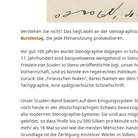
Verstehen Sie nicht? Das liegt wohl an der stenographi
Bundestag
, die jede Plenarsitzung protokollieren.
Vor gut 100 Jahren wurde Stenographie dagegen in Schu
17. Jahrhundert sind beispielsweise weitgehend in Sten
Fräulein von Scuderi
in Steno veröffentlichte (vgl. unser 
Vorherrschaft, und es konnte ein regelrechtes Politiku
zurück: Die „Tironischen Noten“, deren Namen wir dem Se
Tachygraphie, eine spätgriechische Schnellschrift.
Unser Scuderi-Band basiert auf dem Einigungssystem St
noch heute in der deutschsprachigen Schweiz bevorzugt
alle modernen Stenographie-Systeme: Sie sind aus mögl
gebildet, so dass Profis bis zu 500 Silben pro Minute sc
mehr als 16 Mal so viel wie die meisten Menschen handsc
Grundlage ist die Zerlegung einzelner Wörter in Silben,