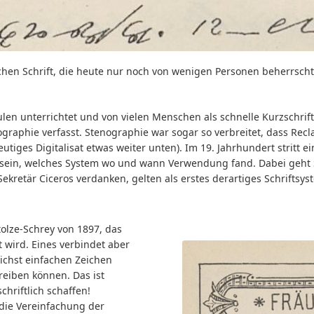
schen Schrift, die heute nur noch von wenigen Personen beherrscht
len unterrichtet und von vielen Menschen als schnelle Kurzschri
ographie verfasst. Stenographie war sogar so verbreitet, dass R
heutiges Digitalisat etwas weiter unten). Im 19. Jahrhundert stritt
m sein, welches System wo und wann Verwendung fand. Dabei geht S
kretär Ciceros verdanken, gelten als erstes derartiges Schriftsyst
olze-Schrey von 1897, das
 wird. Eines verbindet aber
ichst einfachen Zeichen
hreiben können. Das ist
hriftlich schaffen!
 die Vereinfachung der