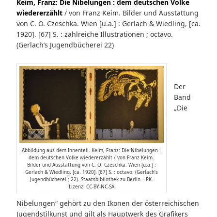
Keim, Franz: Die Nibelungen : dem deutschen Volke
wiedererzählt
/ von Franz Keim. Bilder und Ausstattung
von C. O. Czeschka. Wien [u.a.] : Gerlach & Wiedling, [ca.
1920]. [67] S. : zahlreiche Illustrationen ; octavo.
(Gerlach’s Jugendbücherei 22)
Der
Band
„Die
Abbildung aus dem Innenteil. Keim, Franz: Die Nibelungen :
dem deutschen Volke wiedererzählt / von Franz Keim.
Bilder und Ausstattung von C. O. Czeschka. Wien [u.a.] :
Gerlach & Wiedling, [ca. 1920]. [67] S. : octavo. (Gerlach’s
Jugendbücherei ; 22). Staatsbibliothek zu Berlin – PK.
Lizenz: CC-BY-NC-SA
Nibelungen“ gehört zu den Ikonen der österreichischen
Jugendstilkunst und gilt als Hauptwerk des Grafikers