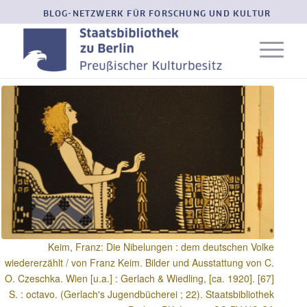
BLOG-NETZWERK FÜR FORSCHUNG UND KULTUR
Keim, Franz: Die Nibelungen : dem deutschen Volke
wiedererzählt / von Franz Keim. Bilder und Ausstattung von C.
O. Czeschka. Wien [u.a.] : Gerlach & Wiedling, [ca. 1920]. [67]
S. : octavo. (Gerlach's Jugendbücherei ; 22). Staatsbibliothek