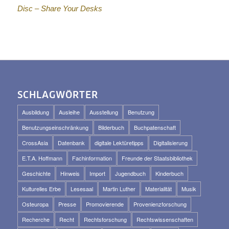
Disc – Share Your Desks
SCHLAGWÖRTER
Ausbildung
Ausleihe
Ausstellung
Benutzung
Benutzungseinschränkung
Bilderbuch
Buchpatenschaft
CrossAsia
Datenbank
digitale Lektüretipps
Digitalisierung
E.T.A. Hoffmann
Fachinformation
Freunde der Staatsbibliothek
Geschichte
Hinweis
Import
Jugendbuch
Kinderbuch
Kulturelles Erbe
Lesesaal
Martin Luther
Materialität
Musik
Osteuropa
Presse
Promovierende
Provenienzforschung
Recherche
Recht
Rechtsforschung
Rechtswissenschaften