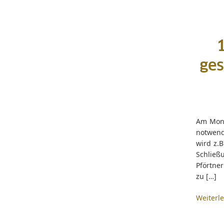
1
ges
Am Mont
notwend
wird z.
Schlie
Pförtne
zu […]
Weiterl