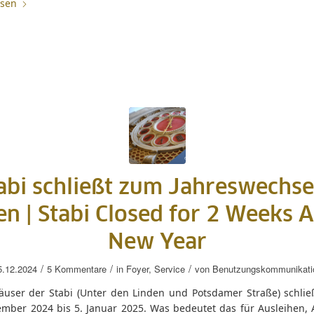
esen
abi schließt zum Jahreswechse
n |
Stabi Closed for 2 Weeks 
New Year
/
/
/
5.12.2024
5 Kommentare
in
Foyer
,
Service
von
Benutzungskommunikati
äuser der Stabi (Unter den Linden und Potsdamer Straße) schli
ember 2024 bis 5. Januar 2025. Was bedeutet das für Ausleihen, 