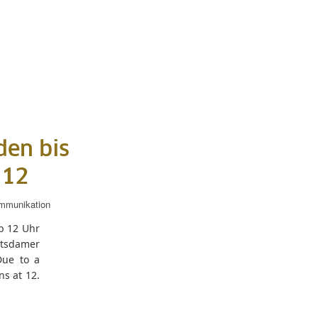
den bis
 12
mmunikation
b 12 Uhr
otsdamer
Due to a
s at 12.