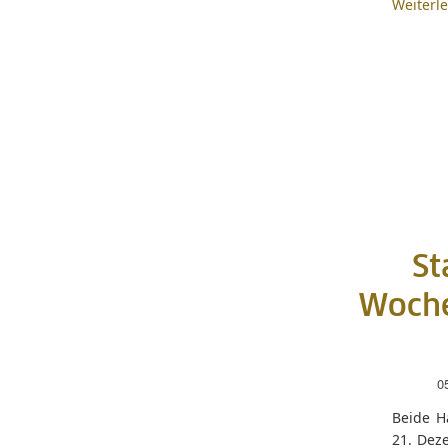
Weiterl
St
Woche
0
Beide H
21. Dez