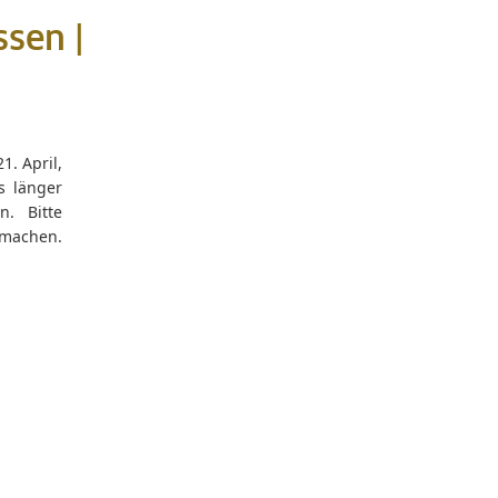
ssen |
1. April,
s länger
n. Bitte
 machen.