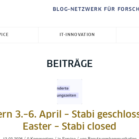
BLOG-NETZWERK FÜR FORSC
VICE
IT-INNOVATION
BEITRÄGE
rn 3.–6. April – Stabi geschlos
Easter – Stabi closed
/
/
/
13.03.2026
0 Kommentare
in
Service
von
Benutzungskommunikation