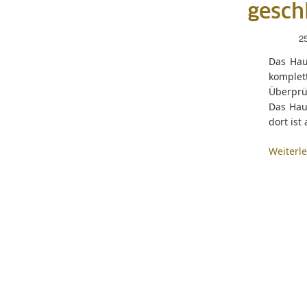
gesch
2
Das Hau
komple
Überprü
Das Hau
dort ist
Weiterl