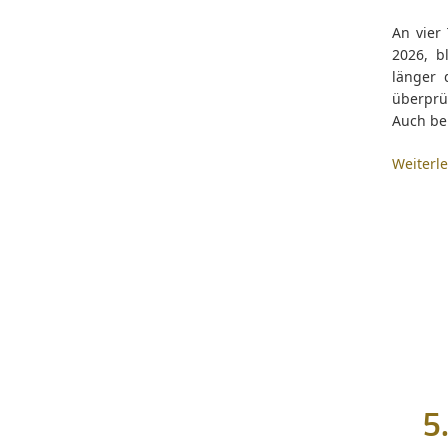
An vier
2026, b
länger 
überprü
Auch be
Weiterl
5