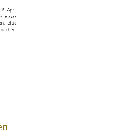
6. April
es etwas
n. Bitte
 machen.
en