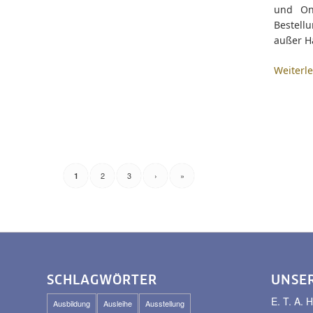
und Onl
Bestell
außer Ha
Weiterl
2
3
›
»
1
SCHLAGWÖRTER
UNSE
E. T. A
Ausbildung
Ausleihe
Ausstellung