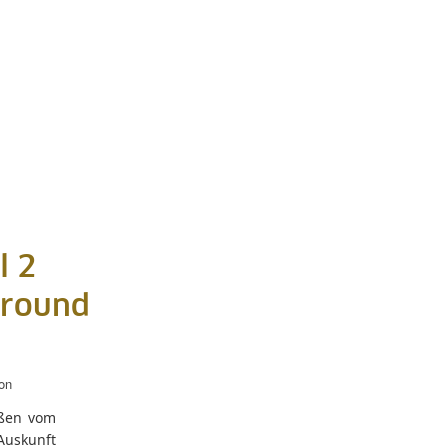
l 2
Around
on
eßen vom
Auskunft