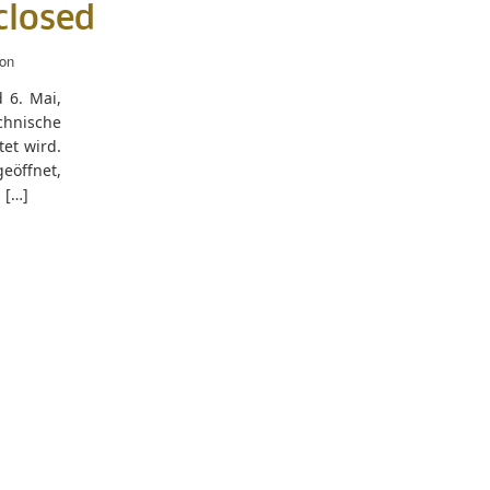
closed
on
 6. Mai,
hnische
et wird.
eöffnet,
 […]