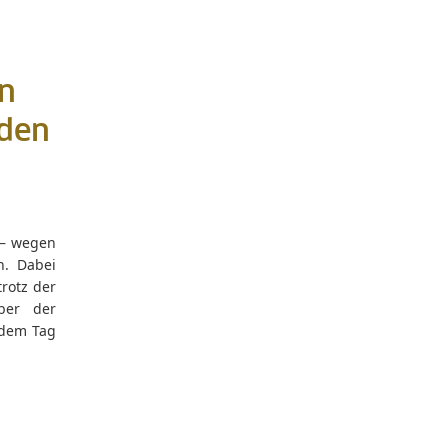
en
 den
 – wegen
n. Dabei
rotz der
ber der
 dem Tag