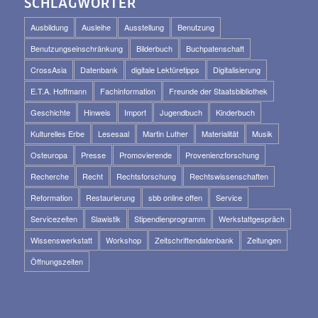
SCHLAGWÖRTER
Ausbildung
Ausleihe
Ausstellung
Benutzung
Benutzungseinschränkung
Bilderbuch
Buchpatenschaft
CrossAsia
Datenbank
digitale Lektüretipps
Digitalisierung
E.T.A. Hoffmann
Fachinformation
Freunde der Staatsbibliothek
Geschichte
Hinweis
Import
Jugendbuch
Kinderbuch
Kulturelles Erbe
Lesesaal
Martin Luther
Materialität
Musik
Osteuropa
Presse
Promovierende
Provenienzforschung
Recherche
Recht
Rechtsforschung
Rechtswissenschaften
Reformation
Restaurierung
sbb online offen
Service
Servicezeiten
Slawistik
Stipendienprogramm
Werkstattgespräch
Wissenswerkstatt
Workshop
Zeitschriftendatenbank
Zeitungen
Öffnungszeiten