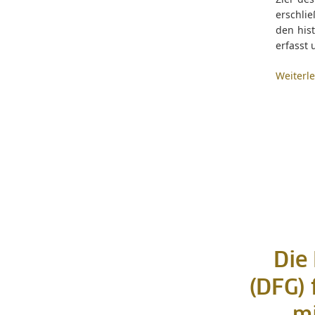
erschli
den his
erfasst 
Weiterl
Die
(DFG) 