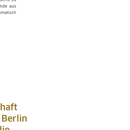
ände aus
ematisch
haft
 Berlin