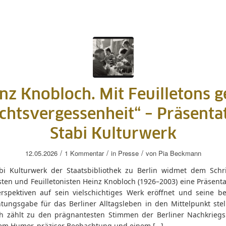
nz Knobloch. Mit Feuilletons 
chtsvergessenheit“ – Präsenta
Stabi Kulturwerk
/
/
/
12.05.2026
1 Kommentar
in
Presse
von
Pia Beckmann
bi Kulturwerk der Staatsbibliothek zu Berlin widmet dem Schrift
sten und Feuilletonisten Heinz Knobloch (1926–2003) eine Präsenta
rspektiven auf sein vielschichtiges Werk eröffnet und seine b
tungsgabe für das Berliner Alltagsleben in den Mittelpunkt stell
h zählt zu den prägnantesten Stimmen der Berliner Nachkriegsli
nem Humor, präziser Beobachtung und einem […]