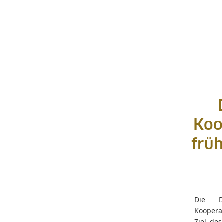
Koo
früh
Die D
Kooperat
Ziel de