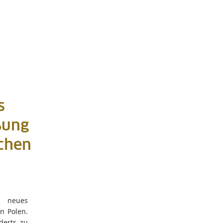
s
ßung
schen
 neues
in Polen.
derts zu