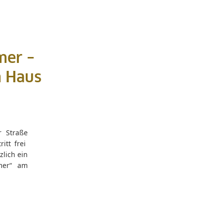
mer –
m Haus
 Straße
itt frei
zlich ein
mer“ am