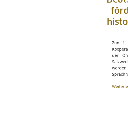
Deut
för
hist
Zum 1. 
Koopera
der Onl
Salzwede
werden.
Sprachr
Weiterl