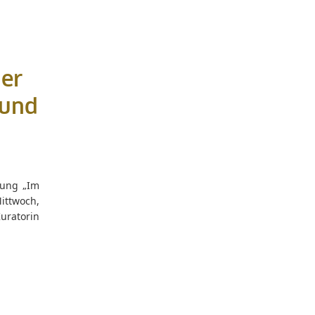
der
 und
lung „Im
ittwoch,
uratorin