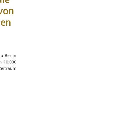
die
 von
len
u Berlin
n 10.000
Zeitraum