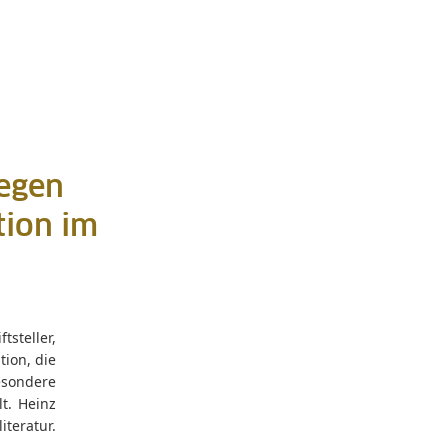
gegen
tion im
steller,
tion, die
esondere
t. Heinz
teratur.