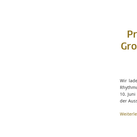
Pr
Gro
Wir lad
Rhythmus
10. Jun
der Auss
Weiterl