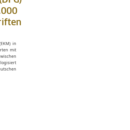
(DFG)
.000
iften
(EKM) in
rten mit
zwischen
ogisiert
eutschen