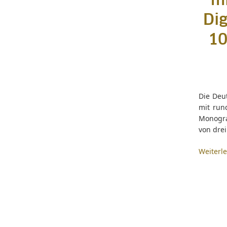
mi
Dig
10
Die Deut
mit run
Monogra
von drei
Weiterl