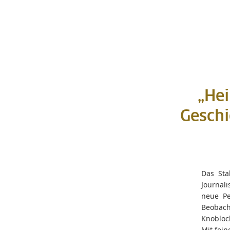
„Hei
Geschi
Das Sta
Journali
neue Pe
Beobach
Knobloc
Mit fei