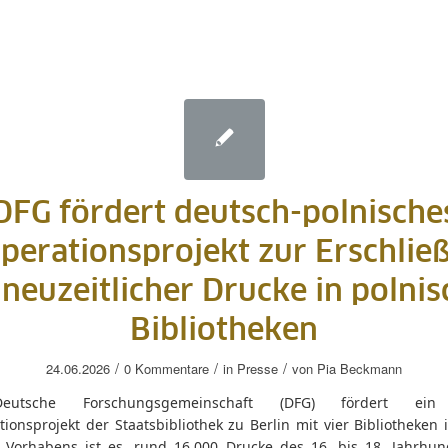
DFG fördert deutsch-polnische
perationsprojekt zur Erschlie
neuzeitlicher Drucke in polni
Bibliotheken
/
/
/
24.06.2026
0 Kommentare
in
Presse
von
Pia Beckmann
eutsche Forschungsgemeinschaft (DFG) fördert ein
ionsprojekt der Staatsbibliothek zu Berlin mit vier Bibliotheken 
s Vorhabens ist es, rund 16.000 Drucke des 16. bis 18. Jahrhun