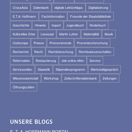
CrossAsia
Datenbank
digitale Lektüretipps
Digitalisierung
E.T.A. Hoffmann
Fachinformation
Freunde der Staatsbibliothek
Geschichte
Hinweis
Import
Jugendbuch
Kinderbuch
Kulturelles Erbe
Lesesaal
Martin Luther
Materialität
Musik
Osteuropa
Presse
Promovierende
Provenienzforschung
Recherche
Recht
Rechtsforschung
Rechtswissenschaften
Reformation
Restaurierung
sbb online offen
Service
Servicezeiten
Slawistik
Stipendienprogramm
Werkstattgespräch
Wissenswerkstatt
Workshop
Zeitschriftendatenbank
Zeitungen
Öffnungszeiten
UNSERE BLOGS
E. T. A. HOFFMANN PORTAL