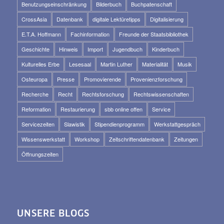
Benutzungseinschränkung
Bilderbuch
Buchpatenschaft
CrossAsia
Datenbank
digitale Lektüretipps
Digitalisierung
E.T.A. Hoffmann
Fachinformation
Freunde der Staatsbibliothek
Geschichte
Hinweis
Import
Jugendbuch
Kinderbuch
Kulturelles Erbe
Lesesaal
Martin Luther
Materialität
Musik
Osteuropa
Presse
Promovierende
Provenienzforschung
Recherche
Recht
Rechtsforschung
Rechtswissenschaften
Reformation
Restaurierung
sbb online offen
Service
Servicezeiten
Slawistik
Stipendienprogramm
Werkstattgespräch
Wissenswerkstatt
Workshop
Zeitschriftendatenbank
Zeitungen
Öffnungszeiten
UNSERE BLOGS