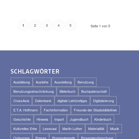
2
3
4
5
1
Seite 1 von 5
SCHLAGWÖRTER
Ausbildung
Ausleihe
Ausstellung
Benutzung
Benutzungseinschränkung
Bilderbuch
Buchpatenschaft
CrossAsia
Datenbank
digitale Lektüretipps
Digitalisierung
E.T.A. Hoffmann
Fachinformation
Freunde der Staatsbibliothek
Geschichte
Hinweis
Import
Jugendbuch
Kinderbuch
Kulturelles Erbe
Lesesaal
Martin Luther
Materialität
Musik
Osteuropa
Presse
Promovierende
Provenienzforschung