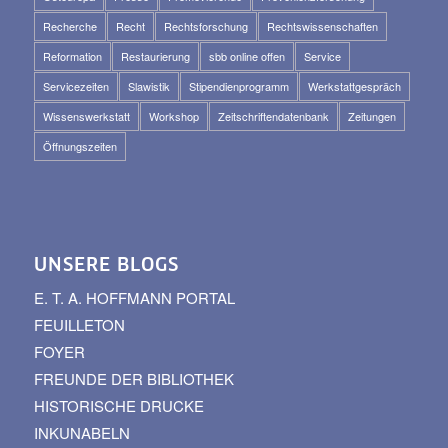
Recherche
Recht
Rechtsforschung
Rechtswissenschaften
Reformation
Restaurierung
sbb online offen
Service
Servicezeiten
Slawistik
Stipendienprogramm
Werkstattgespräch
Wissenswerkstatt
Workshop
Zeitschriftendatenbank
Zeitungen
Öffnungszeiten
UNSERE BLOGS
E. T. A. HOFFMANN PORTAL
FEUILLETON
FOYER
FREUNDE DER BIBLIOTHEK
HISTORISCHE DRUCKE
INKUNABELN