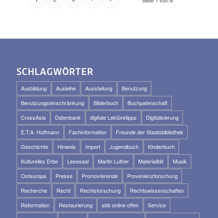
Seite 1 von 8
SCHLAGWÖRTER
Ausbildung
Ausleihe
Ausstellung
Benutzung
Benutzungseinschränkung
Bilderbuch
Buchpatenschaft
CrossAsia
Datenbank
digitale Lektüretipps
Digitalisierung
E.T.A. Hoffmann
Fachinformation
Freunde der Staatsbibliothek
Geschichte
Hinweis
Import
Jugendbuch
Kinderbuch
Kulturelles Erbe
Lesesaal
Martin Luther
Materialität
Musik
Osteuropa
Presse
Promovierende
Provenienzforschung
Recherche
Recht
Rechtsforschung
Rechtswissenschaften
Reformation
Restaurierung
sbb online offen
Service