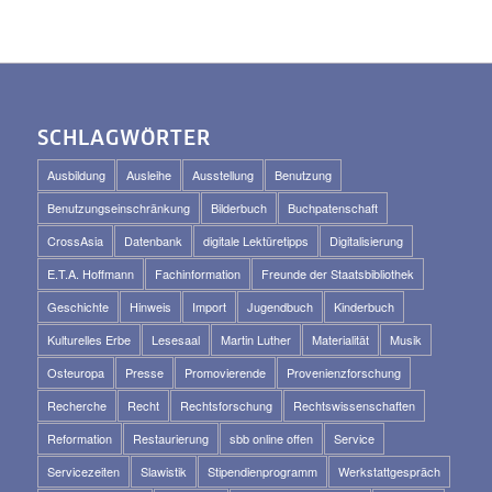
SCHLAGWÖRTER
Ausbildung
Ausleihe
Ausstellung
Benutzung
Benutzungseinschränkung
Bilderbuch
Buchpatenschaft
CrossAsia
Datenbank
digitale Lektüretipps
Digitalisierung
E.T.A. Hoffmann
Fachinformation
Freunde der Staatsbibliothek
Geschichte
Hinweis
Import
Jugendbuch
Kinderbuch
Kulturelles Erbe
Lesesaal
Martin Luther
Materialität
Musik
Osteuropa
Presse
Promovierende
Provenienzforschung
Recherche
Recht
Rechtsforschung
Rechtswissenschaften
Reformation
Restaurierung
sbb online offen
Service
Servicezeiten
Slawistik
Stipendienprogramm
Werkstattgespräch