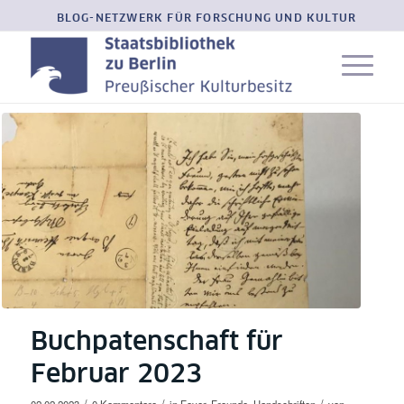
BLOG-NETZWERK FÜR FORSCHUNG UND KULTUR
Buchpatenschaft für
Februar 2023
/
/
/
02.02.2023
0 Kommentare
in
Foyer
,
Freunde
,
Handschriften
von