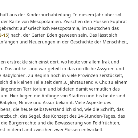
ft aus der Kinderbuchabteilung. In diesem Jahr aber soll
tt der Karte von Mesopotamien. Zwischen den Flüssen Euphrat
gebracht: auf Griechisch Mesopotamia, im Deutschen das
 8-15
) nach, der Garten Eden gewesen sein. Das lässt sich
 Anfängen und Neuerungen in der Geschichte der Menschheit,
n erstreckte sich einst dort, wo heute vor allem Irak und
n. Das antike Land war geteilt in das nördliche Assyrien und
e Babylonien. Zu Beginn noch in viele Provinzen zerstückelt,
sich die kleinen Teile seit dem 3. Jahrtausend v. Chr. zu einem
ngenden Territorium und bildeten damit vermutlich das
ium. Hier liegen die Anfänge von Städten und bis heute sind
abylon, Ninive und Assur bekannt. Viele Aspekte des
bens, die heute selbstverständlich sind, wie die Schrift, das
setzbuch, das Segel, das Konzept des 24-Stunden-Tages, das
 die Bürgerrechte und die Bewässerung von Feldfrüchten,
st in dem Land zwischen zwei Flüssen entwickelt.