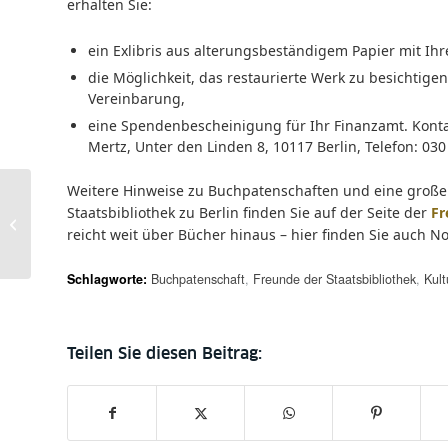
erhalten Sie:
ein Exlibris aus alterungsbeständigem Papier mit
die Möglichkeit, das restaurierte Werk zu besichti
Vereinbarung,
eine Spendenbescheinigung für Ihr Finanzamt. Kontak
Mertz, Unter den Linden 8, 10117 Berlin, Telefon: 030
Weitere Hinweise zu Buchpatenschaften und eine große
Die Digitalisierten
Staatsbibliothek zu Berlin finden Sie auf der Seite der
Fr
Sammlungen, der
reicht weit über Bücher hinaus – hier finden Sie auch N
Kalliope Verbundkatalog
und vieles mehr:...
Schlagworte:
Buchpatenschaft
,
Freunde der Staatsbibliothek
,
Kult