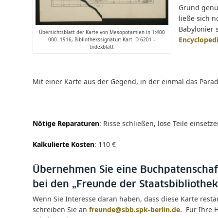
Grund genug
ließe sich 
Babylonier 
Übersichtsblatt der Karte von Mesopotamien in 1:400
Encycloped
000. 1916, Bibliothekssignatur: Kart. D 6201 –
Indexblatt
Mit einer Karte aus der Gegend, in der einmal das Para
Nötige Reparaturen
: Risse schließen, lose Teile einsetz
Kalkulierte Kosten
: 110 €
Übernehmen Sie eine Buchpatenschaf
bei den „Freunde der Staatsbibliothek 
Wenn Sie Interesse daran haben, dass diese Karte rest
schreiben Sie an
freunde@sbb.spk-berlin.de
. Für Ihre 