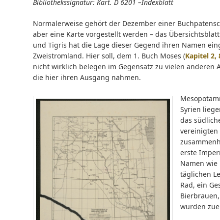
Bibliothekssignatur: Kart. D 6201 –Indexblatt
Normalerweise gehört der Dezember einer Buchpatenscha
aber eine Karte vorgestellt werden – das Übersichtsbla
und Tigris hat die Lage dieser Gegend ihren Namen ein
Zweistromland. Hier soll, dem 1. Buch Moses (
Kapitel 2,
nicht wirklich belegen im Gegensatz zu vielen anderen
die hier ihren Ausgang nahmen.
Mesopotamie
Syrien liege
das südlich
vereinigten 
zusammenhä
erste Imper
Namen wie B
täglichen Le
Rad, ein Ge
Bierbrauen,
wurden zuer