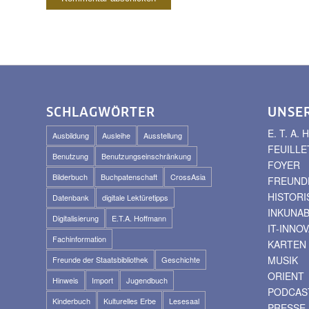
SCHLAGWÖRTER
UNSE
E. T. A
Ausbildung
Ausleihe
Ausstellung
FEUILLE
Benutzung
Benutzungseinschränkung
FOYER
Bilderbuch
Buchpatenschaft
CrossAsia
FREUNDE
HISTOR
Datenbank
digitale Lektüretipps
INKUNA
Digitalisierung
E.T.A. Hoffmann
IT-INNO
Fachinformation
KARTEN
MUSIK
Freunde der Staatsbibliothek
Geschichte
ORIENT
Hinweis
Import
Jugendbuch
PODCAS
Kinderbuch
Kulturelles Erbe
Lesesaal
PRESSE