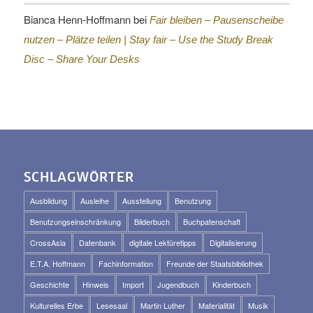
Bianca Henn-Hoffmann
bei
Fair bleiben – Pausenscheibe
nutzen – Plätze teilen |
Stay fair – Use the Study Break
Disc – Share Your Desks
SCHLAGWÖRTER
Ausbildung
Ausleihe
Ausstellung
Benutzung
Benutzungseinschränkung
Bilderbuch
Buchpatenschaft
CrossAsia
Datenbank
digitale Lektüretipps
Digitalisierung
E.T.A. Hoffmann
Fachinformation
Freunde der Staatsbibliothek
Geschichte
Hinweis
Import
Jugendbuch
Kinderbuch
Kulturelles Erbe
Lesesaal
Martin Luther
Materialität
Musik