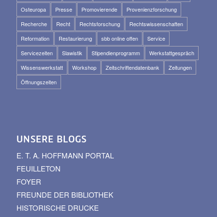
Osteuropa
Presse
Promovierende
Provenienzforschung
Recherche
Recht
Rechtsforschung
Rechtswissenschaften
Reformation
Restaurierung
sbb online offen
Service
Servicezeiten
Slawistik
Stipendienprogramm
Werkstattgespräch
Wissenswerkstatt
Workshop
Zeitschriftendatenbank
Zeitungen
Öffnungszeiten
UNSERE BLOGS
E. T. A. HOFFMANN PORTAL
FEUILLETON
FOYER
FREUNDE DER BIBLIOTHEK
HISTORISCHE DRUCKE