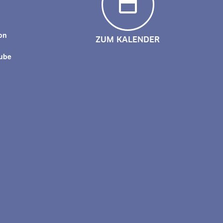
y
on
ZUM KALENDER
tube