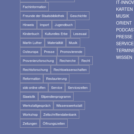
IT-INNO
Fachinformation
KARTEN
MUSIK
Freunde der Staatsbibliothek
Geschichte
ORIENT
Hinweis
Import
Jugendbuch
PODCAS
Kinderbuch
Kulturelles Erbe
Lesesaal
PRESSE
Martin Luther
Materialität
Musik
SERVICE
TERMIN
Osteuropa
Presse
Promovierende
WISSEN
Provenienzforschung
Recherche
Recht
Rechtsforschung
Rechtswissenschaften
Reformation
Restaurierung
sbb online offen
Service
Servicezeiten
Slawistik
Stipendienprogramm
Werkstattgespräch
Wissenswerkstatt
Workshop
Zeitschriftendatenbank
Zeitungen
Öffnungszeiten