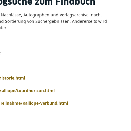
logsuche zum Findbuch
l Nachlässe, Autographen und Verlagsarchive, nach.
und Sortierung von Suchergebnissen. Andererseits wird
tert.
:
historie.html
-kalliope/tourdhorizon.html
e/Teilnahme/Kalliope-Verbund.html