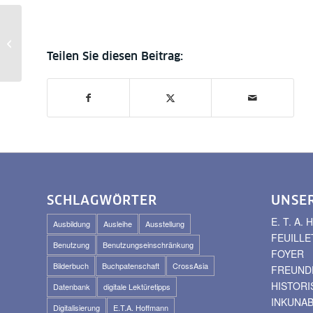
Online Coffee Lecture:
StaBiKat – Was Sie
schon immer wissen
wollten. Am ...
SCHLAGWÖRTER
UNSE
E. T. A
Ausbildung
Ausleihe
Ausstellung
FEUILLE
Benutzung
Benutzungseinschränkung
FOYER
Bilderbuch
Buchpatenschaft
CrossAsia
FREUNDE
HISTOR
Datenbank
digitale Lektüretipps
INKUNA
Digitalisierung
E.T.A. Hoffmann