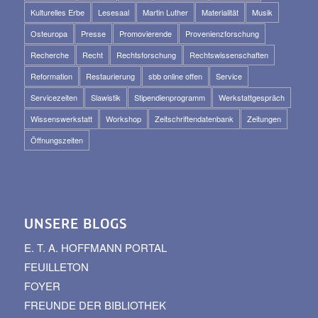
Kulturelles Erbe
Lesesaal
Martin Luther
Materialität
Musik
Osteuropa
Presse
Promovierende
Provenienzforschung
Recherche
Recht
Rechtsforschung
Rechtswissenschaften
Reformation
Restaurierung
sbb online offen
Service
Servicezeiten
Slawistik
Stipendienprogramm
Werkstattgespräch
Wissenswerkstatt
Workshop
Zeitschriftendatenbank
Zeitungen
Öffnungszeiten
UNSERE BLOGS
E. T. A. HOFFMANN PORTAL
FEUILLETON
FOYER
FREUNDE DER BIBLIOTHEK