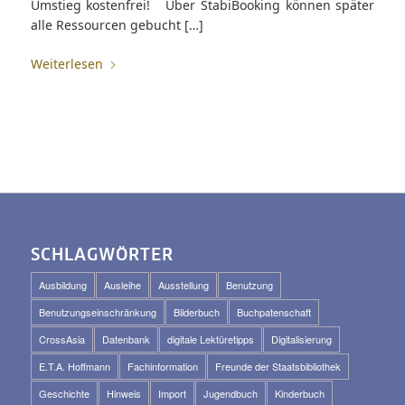
Umstieg kostenfrei! Über StabiBooking können später
alle Ressourcen gebucht […]
Weiterlesen
SCHLAGWÖRTER
Ausbildung
Ausleihe
Ausstellung
Benutzung
Benutzungseinschränkung
Bilderbuch
Buchpatenschaft
CrossAsia
Datenbank
digitale Lektüretipps
Digitalisierung
E.T.A. Hoffmann
Fachinformation
Freunde der Staatsbibliothek
Geschichte
Hinweis
Import
Jugendbuch
Kinderbuch