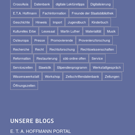
CrossAsia
Datenbank
digitale Lektüretipps
Digitalisierung
E.T.A. Hoffmann
Fachinformation
Freunde der Staatsbibliothek
Geschichte
Hinweis
Import
Jugendbuch
Kinderbuch
Kulturelles Erbe
Lesesaal
Martin Luther
Materialität
Musik
Osteuropa
Presse
Promovierende
Provenienzforschung
Recherche
Recht
Rechtsforschung
Rechtswissenschaften
Reformation
Restaurierung
sbb online offen
Service
Servicezeiten
Slawistik
Stipendienprogramm
Werkstattgespräch
Wissenswerkstatt
Workshop
Zeitschriftendatenbank
Zeitungen
Öffnungszeiten
UNSERE BLOGS
E. T. A. HOFFMANN PORTAL