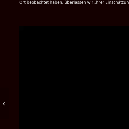
Ort beobachtet haben, überlassen wir Ihrer Einschätzu
Der ZDB-Service zum Jahreswechsel
2020/2021