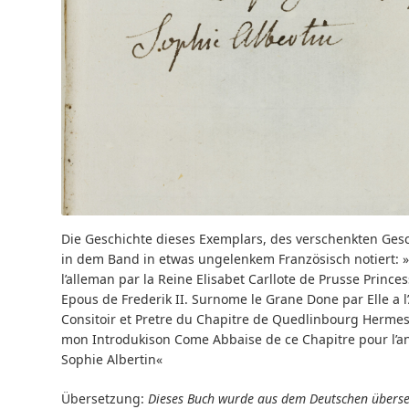
Die Geschichte dieses Exemplars, des verschenkten Gesc
in dem Band in etwas ungelenkem Französisch notiert: »C
l’alleman par la Reine Elisabet Carllote de Prusse Princ
Epous de Frederik II. Surnome le Grane Done par Elle a l
Consitoir et Pretre du Chapitre de Quedlinbourg Hermess
mon Introdukison Come Abbaise de ce Chapitre pour l’a
Sophie Albertin«
Übersetzung:
Dieses Buch wurde aus dem Deutschen überset