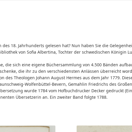
 des 18. Jahrhunderts gelesen hat? Nun haben Sie die Gelegenheit.
ibliothek von Sofia Albertina, Tochter der schwedischen Königin L
e, die sich eine eigene Büchersammlung von 4.500 Bänden aufbaute
schenke, die ihr zu den verschiedensten Anlässen überreicht worde
on des Theologen Johann August Hermes aus dem Jahr 1779. Diese
Braunschweig-Wolfenbüttel-Bevern, Gemahlin Friedrichs des Großen
e Übersetzung wurde 1784 vom Hofbuchdrucker Decker gedruckt (Ei
enten Übersetzerin an. Ein zweiter Band folgte 1788.