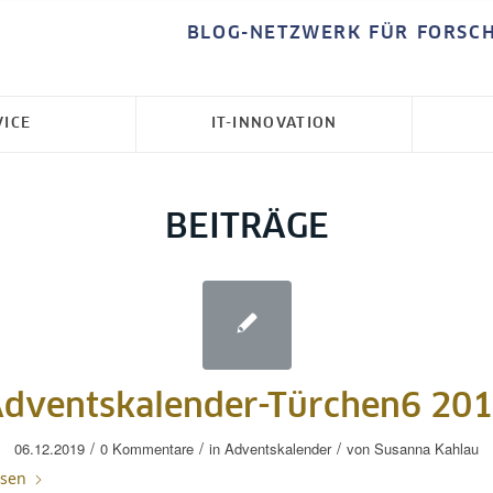
BLOG-NETZWERK FÜR FORSC
VICE
IT-INNOVATION
BEITRÄGE
dventskalender-Türchen6 20
/
/
/
06.12.2019
0 Kommentare
in
Adventskalender
von
Susanna Kahlau
esen