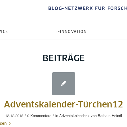
BLOG-NETZWERK FÜR FORSC
VICE
IT-INNOVATION
BEITRÄGE
Adventskalender-Türchen12
/
/
/
12.12.2018
0 Kommentare
in
Adventskalender
von
Barbara Heindl
esen