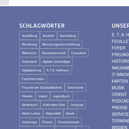
SCHLAGWÖRTER
UNSE
E. T. A
Ausbildung
Ausleihe
Ausstellung
FEUILLE
Benutzung
Benutzungseinschränkung
FOYER
Bilderbuch
Buchpatenschaft
CrossAsia
FREUNDE
HISTOR
Datenbank
digitale Lektüretipps
INKUNA
Digitalisierung
E.T.A. Hoffmann
IT-INNO
Fachinformation
KARTEN
MUSIK
Freunde der Staatsbibliothek
Geschichte
ORIENT
Hinweis
Import
Jugendbuch
PODCAS
Kinderbuch
Kulturelles Erbe
Lesesaal
PRESSE
Martin Luther
Materialität
Musik
SERVICE
TERMIN
Osteuropa
Presse
Promovierende
WISSEN