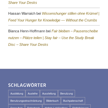
Share Your Desks
Hassan Warraich
bei
Wissenshunger stillen ohne Krümel |
Feed Your Hunger for Knowledge — Without the Crumbs
Bianca Henn-Hoffmann
bei
Fair bleiben – Pausenscheibe
nutzen – Plätze teilen |
Stay fair – Use the Study Break
Disc – Share Your Desks
SCHLAGWÖRTER
Ausbildung
Ausleihe
Ausstellung
Benutzung
Benutzungseinschränkung
Bilderbuch
Buchpatenschaft
CrossAsia
Datenbank
digitale Lektüretipps
Digitalisierung