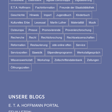
E.T.A. Hoffmann
Fachinformation
Freunde der Staatsbibliothek
Geschichte
Hinweis
Import
Jugendbuch
Kinderbuch
Kulturelles Erbe
Lesesaal
Martin Luther
Materialität
Musik
Osteuropa
Presse
Promovierende
Provenienzforschung
Recherche
Recht
Rechtsforschung
Rechtswissenschaften
Reformation
Restaurierung
sbb online offen
Service
Servicezeiten
Slawistik
Stipendienprogramm
Werkstattgespräch
Wissenswerkstatt
Workshop
Zeitschriftendatenbank
Zeitungen
Öffnungszeiten
UNSERE BLOGS
E. T. A. HOFFMANN PORTAL
FEUILLETON