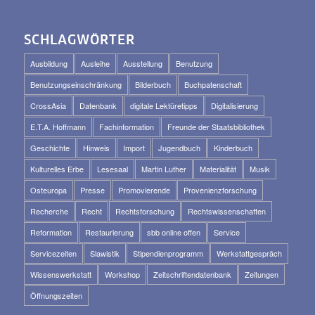
SCHLAGWÖRTER
Ausbildung
Ausleihe
Ausstellung
Benutzung
Benutzungseinschränkung
Bilderbuch
Buchpatenschaft
CrossAsia
Datenbank
digitale Lektüretipps
Digitalisierung
E.T.A. Hoffmann
Fachinformation
Freunde der Staatsbibliothek
Geschichte
Hinweis
Import
Jugendbuch
Kinderbuch
Kulturelles Erbe
Lesesaal
Martin Luther
Materialität
Musik
Osteuropa
Presse
Promovierende
Provenienzforschung
Recherche
Recht
Rechtsforschung
Rechtswissenschaften
Reformation
Restaurierung
sbb online offen
Service
Servicezeiten
Slawistik
Stipendienprogramm
Werkstattgespräch
Wissenswerkstatt
Workshop
Zeitschriftendatenbank
Zeitungen
Öffnungszeiten