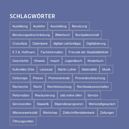
SCHLAGWÖRTER
Ausbildung
Ausleihe
Ausstellung
Benutzung
Benutzungseinschränkung
Bilderbuch
Buchpatenschaft
CrossAsia
Datenbank
digitale Lektüretipps
Digitalisierung
E.T.A. Hoffmann
Fachinformation
Freunde der Staatsbibliothek
Geschichte
Hinweis
Import
Jugendbuch
Kinderbuch
Kulturelles Erbe
Lesesaal
Martin Luther
Materialität
Musik
Osteuropa
Presse
Promovierende
Provenienzforschung
Recherche
Recht
Rechtsforschung
Rechtswissenschaften
Reformation
Restaurierung
sbb online offen
Service
Servicezeiten
Slawistik
Stipendienprogramm
Werkstattgespräch
Wissenswerkstatt
Workshop
Zeitschriftendatenbank
Zeitungen
Öffnungszeiten