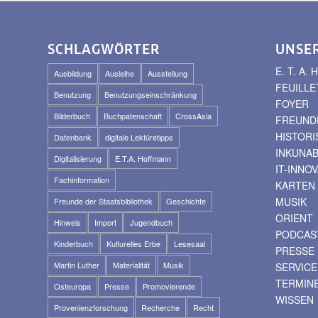
SCHLAGWÖRTER
UNSE
E. T. A
Ausbildung
Ausleihe
Ausstellung
FEUILLE
Benutzung
Benutzungseinschränkung
FOYER
Bilderbuch
Buchpatenschaft
CrossAsia
FREUNDE
HISTOR
Datenbank
digitale Lektüretipps
INKUNA
Digitalisierung
E.T.A. Hoffmann
IT-INNO
Fachinformation
KARTEN
MUSIK
Freunde der Staatsbibliothek
Geschichte
ORIENT
Hinweis
Import
Jugendbuch
PODCAS
Kinderbuch
Kulturelles Erbe
Lesesaal
PRESSE
Martin Luther
Materialität
Musik
SERVICE
TERMIN
Osteuropa
Presse
Promovierende
WISSEN
Provenienzforschung
Recherche
Recht