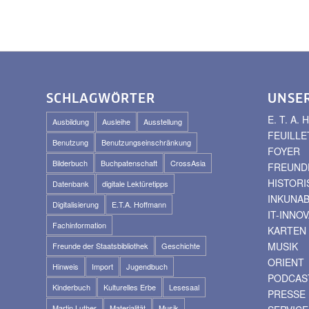
SCHLAGWÖRTER
UNSE
E. T. A
Ausbildung
Ausleihe
Ausstellung
FEUILLE
Benutzung
Benutzungseinschränkung
FOYER
Bilderbuch
Buchpatenschaft
CrossAsia
FREUNDE
HISTOR
Datenbank
digitale Lektüretipps
INKUNA
Digitalisierung
E.T.A. Hoffmann
IT-INNO
Fachinformation
KARTEN
MUSIK
Freunde der Staatsbibliothek
Geschichte
ORIENT
Hinweis
Import
Jugendbuch
PODCAS
Kinderbuch
Kulturelles Erbe
Lesesaal
PRESSE
Martin Luther
Materialität
Musik