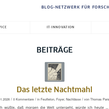
BLOG-NETZWERK FÜR FORSC
VICE
IT-INNOVATION
BEITRÄGE
Das letzte Nachtmahl
/
/
/
01.2026
0 Kommentare
in
Feuilleton
,
Foyer
,
Nachlässe
von
Thomas Pars
h wüßte, daß morgen die Welt untergeht, würde ich heute 