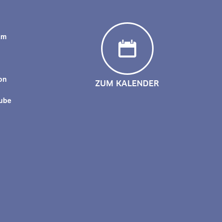
am
y
on
ZUM KALENDER
tube