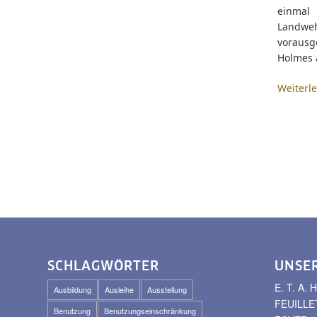
einmal 
Landwe
voraus
Holmes 
Weiterl
SCHLAGWÖRTER
UNSE
E. T. A
Ausbildung
Ausleihe
Ausstellung
FEUILLE
Benutzung
Benutzungseinschränkung