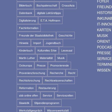
FOYER
Bilderbuch
Buchpatenschaft
CrossAsia
FREUNDE
HISTOR
Datenbank
digitale Lektüretipps
INKUNA
Digitalisierung
E.T.A. Hoffmann
IT-INNO
Fachinformation
KARTEN
MUSIK
Freunde der Staatsbibliothek
Geschichte
ORIENT
Hinweis
Import
Jugendbuch
PODCAS
Kinderbuch
Kulturelles Erbe
Lesesaal
PRESSE
Martin Luther
Materialität
Musik
SERVICE
TERMIN
Osteuropa
Presse
Promovierende
WISSEN
Provenienzforschung
Recherche
Recht
Rechtsforschung
Rechtswissenschaften
Reformation
Restaurierung
sbb online offen
Service
Servicezeiten
Slawistik
Stipendienprogramm
Werkstattgespräch
Wissenswerkstatt