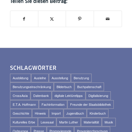
SCHLAGWÖRTER
Ausbildung
Ausleihe
Ausstellung
Benutzung
Benutzungseinschränkung
Bilderbuch
Buchpatenschaft
CrossAsia
Datenbank
digitale Lektüretipps
Digitalisierung
E.T.A. Hoffmann
Fachinformation
Freunde der Staatsbibliothek
Geschichte
Hinweis
Import
Jugendbuch
Kinderbuch
Kulturelles Erbe
Lesesaal
Martin Luther
Materialität
Musik
Osteuropa
Presse
Promovierende
Provenienzforschung