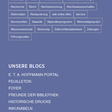
Recherche
Recht
Rechtsforschung
Rechtswissenschaften
Reformation
Restaurierung
sbb online offen
Service
Servicezeiten
Slawistik
Stipendienprogramm
Werkstattgespräch
Wissenswerkstatt
Workshop
Zeitschriftendatenbank
Zeitungen
Öffnungszeiten
UNSERE BLOGS
E. T. A. HOFFMANN PORTAL
FEUILLETON
FOYER
FREUNDE DER BIBLIOTHEK
HISTORISCHE DRUCKE
INKUNABELN