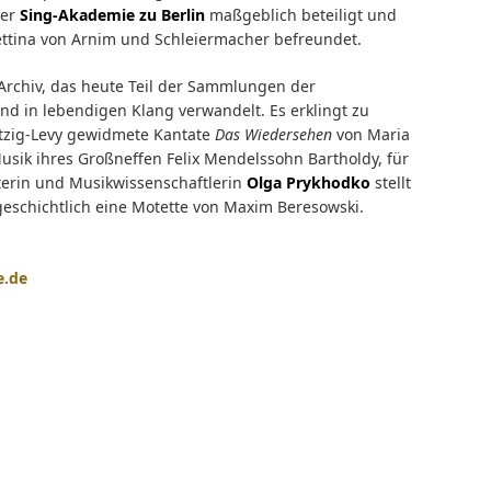
der
Sing-Akademie zu Berlin
maßgeblich beteiligt und
Bettina von Arnim und Schleiermacher befreundet.
Archiv, das heute Teil der Sammlungen der
und in lebendigen Klang verwandelt. Es erklingt zu
 Itzig-Levy gewidmete Kantate
Das Wiedersehen
von Maria
usik ihres Großneffen Felix Mendelssohn Bartholdy, für
iterin und Musikwissenschaftlerin
Olga Prykhodko
stellt
geschichtlich eine Motette von Maxim Beresowski.
e.de