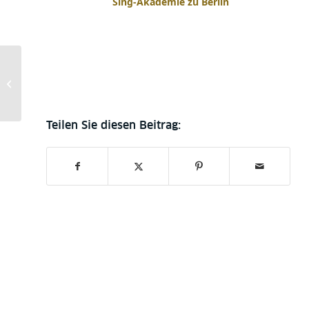
Sing-Akademie zu Berlin
Workshop: Cataloguing
Greek Manuscripts in
the digital age