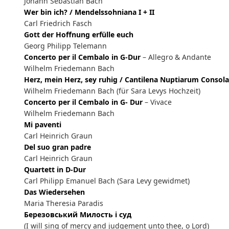
Johann Sebastian Bach
Wer bin ich? / Mendelssohniana I + II
Carl Friedrich Fasch
Gott der Hoffnung erfülle euch
Georg Philipp Telemann
Concerto per il Cembalo in G-Dur
– Allegro & Andante
Wilhelm Friedemann Bach
Herz, mein Herz, sey ruhig / Cantilena Nuptiarum Consola
Wilhelm Friedemann Bach (für Sara Levys Hochzeit)
Concerto per il Cembalo in G- Dur
– Vivace
Wilhelm Friedemann Bach
Mi paventi
Carl Heinrich Graun
Del suo gran padre
Carl Heinrich Graun
Quartett in D-Dur
Carl Philipp Emanuel Bach (Sara Levy gewidmet)
Das Wiedersehen
Maria Theresia Paradis
Березовський Милость і суд
(I will sing of mercy and judgement unto thee, o Lord)