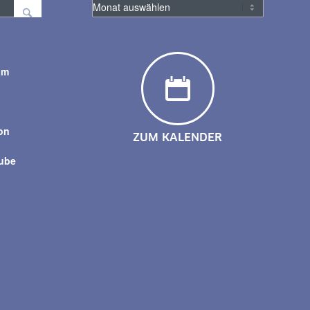
am
y
on
ZUM KALENDER
tube