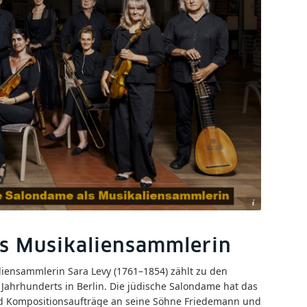
ng: Ann Katrin Siedenburg - bureau-versal.de | Collage: Robert Paul Kothe
ls Musikaliensammlerin
ensammlerin Sara Levy (1761–1854) zählt zu den
Jahrhunderts in Berlin. Die jüdische Salondame hat das
nd Kompositionsaufträge an seine Söhne Friedemann und