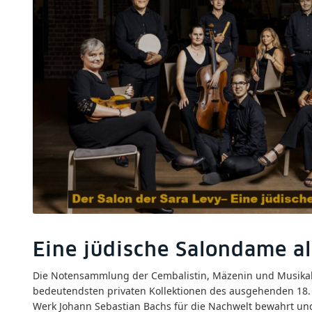
© Gestaltu
Eine jüdische Salondame a
Die Notensammlung der Cembalistin, Mäzenin und Musikali
bedeutendsten privaten Kollektionen des ausgehenden 18. 
Werk Johann Sebastian Bachs für die Nachwelt bewahrt u