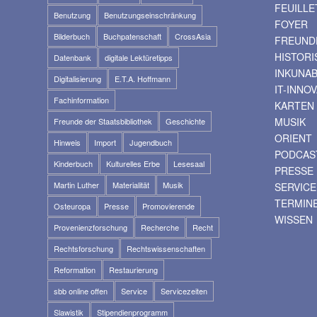
FEUILLE
Benutzung
Benutzungseinschränkung
FOYER
Bilderbuch
Buchpatenschaft
CrossAsia
FREUNDE
HISTOR
Datenbank
digitale Lektüretipps
INKUNA
Digitalisierung
E.T.A. Hoffmann
IT-INNO
Fachinformation
KARTEN
MUSIK
Freunde der Staatsbibliothek
Geschichte
ORIENT
Hinweis
Import
Jugendbuch
PODCAS
Kinderbuch
Kulturelles Erbe
Lesesaal
PRESSE
Martin Luther
Materialität
Musik
SERVICE
TERMIN
Osteuropa
Presse
Promovierende
WISSEN
Provenienzforschung
Recherche
Recht
Rechtsforschung
Rechtswissenschaften
Reformation
Restaurierung
sbb online offen
Service
Servicezeiten
Slawistik
Stipendienprogramm