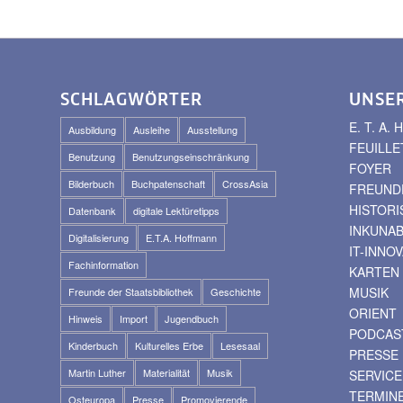
SCHLAGWÖRTER
UNSE
E. T. A
Ausbildung
Ausleihe
Ausstellung
FEUILLE
Benutzung
Benutzungseinschränkung
FOYER
Bilderbuch
Buchpatenschaft
CrossAsia
FREUNDE
HISTOR
Datenbank
digitale Lektüretipps
INKUNA
Digitalisierung
E.T.A. Hoffmann
IT-INNO
Fachinformation
KARTEN
MUSIK
Freunde der Staatsbibliothek
Geschichte
ORIENT
Hinweis
Import
Jugendbuch
PODCAS
Kinderbuch
Kulturelles Erbe
Lesesaal
PRESSE
Martin Luther
Materialität
Musik
SERVICE
TERMIN
Osteuropa
Presse
Promovierende