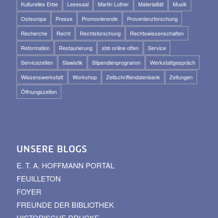
Kulturelles Erbe
Lesesaal
Martin Luther
Materialität
Musik
Osteuropa
Presse
Promovierende
Provenienzforschung
Recherche
Recht
Rechtsforschung
Rechtswissenschaften
Reformation
Restaurierung
sbb online offen
Service
Servicezeiten
Slawistik
Stipendienprogramm
Werkstattgespräch
Wissenswerkstatt
Workshop
Zeitschriftendatenbank
Zeitungen
Öffnungszeiten
UNSERE BLOGS
E. T. A. HOFFMANN PORTAL
FEUILLETON
FOYER
FREUNDE DER BIBLIOTHEK
HISTORISCHE DRUCKE