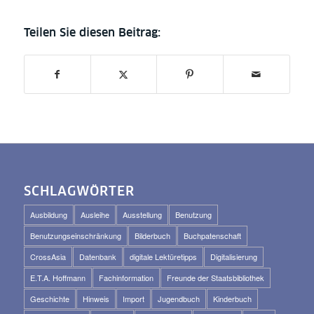
SCHLAGWÖRTER
Ausbildung
Ausleihe
Ausstellung
Benutzung
Benutzungseinschränkung
Bilderbuch
Buchpatenschaft
CrossAsia
Datenbank
digitale Lektüretipps
Digitalisierung
E.T.A. Hoffmann
Fachinformation
Freunde der Staatsbibliothek
Geschichte
Hinweis
Import
Jugendbuch
Kinderbuch