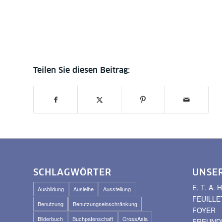
SCHLAGWÖRTER
UNSE
E. T. A
Ausbildung
Ausleihe
Ausstellung
FEUILLE
Benutzung
Benutzungseinschränkung
FOYER
Bilderbuch
Buchpatenschaft
CrossAsia
FREUNDE