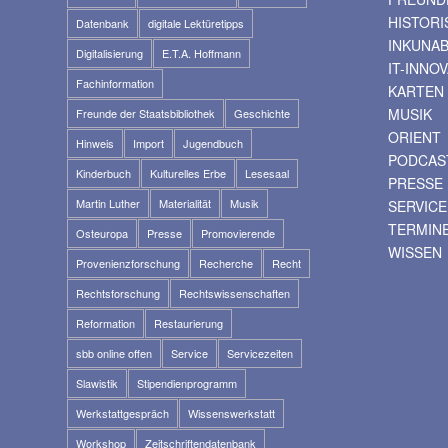
HISTOR
Datenbank
digitale Lektüretipps
INKUNA
Digitalisierung
E.T.A. Hoffmann
IT-INNO
Fachinformation
KARTEN
MUSIK
Freunde der Staatsbibliothek
Geschichte
ORIENT
Hinweis
Import
Jugendbuch
PODCAS
Kinderbuch
Kulturelles Erbe
Lesesaal
PRESSE
Martin Luther
Materialität
Musik
SERVICE
TERMIN
Osteuropa
Presse
Promovierende
WISSEN
Provenienzforschung
Recherche
Recht
Rechtsforschung
Rechtswissenschaften
Reformation
Restaurierung
sbb online offen
Service
Servicezeiten
Slawistik
Stipendienprogramm
Werkstattgespräch
Wissenswerkstatt
Workshop
Zeitschriftendatenbank