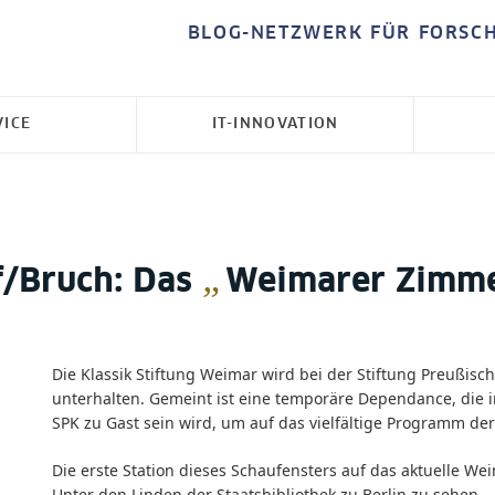
BLOG-NETZWERK FÜR FORSC
VICE
IT-INNOVATION
„
f/Bruch: Das
Weimarer Zimm
Die Klassik Stiftung Weimar wird bei der Stiftung Preußisc
unterhalten. Gemeint ist eine temporäre Dependance, die
SPK zu Gast sein wird, um auf das vielfältige Programm d
Die erste Station dieses Schaufensters auf das aktuelle W
Unter den Linden der Staatsbibliothek zu Berlin zu sehen.