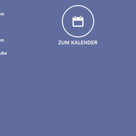
am
y
on
ZUM KALENDER
tube