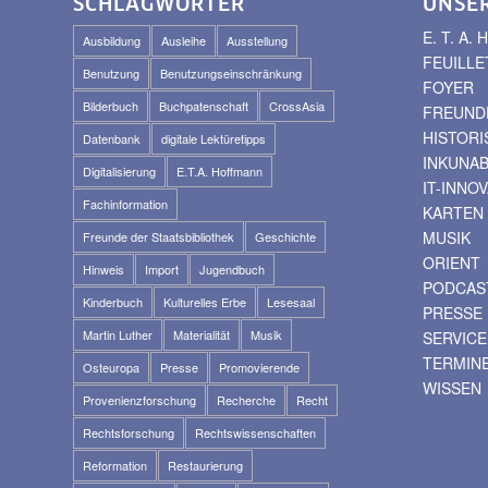
SCHLAGWÖRTER
UNSE
E. T. A
Ausbildung
Ausleihe
Ausstellung
FEUILLE
Benutzung
Benutzungseinschränkung
FOYER
Bilderbuch
Buchpatenschaft
CrossAsia
FREUNDE
HISTOR
Datenbank
digitale Lektüretipps
INKUNA
Digitalisierung
E.T.A. Hoffmann
IT-INNO
Fachinformation
KARTEN
MUSIK
Freunde der Staatsbibliothek
Geschichte
ORIENT
Hinweis
Import
Jugendbuch
PODCAS
Kinderbuch
Kulturelles Erbe
Lesesaal
PRESSE
Martin Luther
Materialität
Musik
SERVICE
TERMIN
Osteuropa
Presse
Promovierende
WISSEN
Provenienzforschung
Recherche
Recht
Rechtsforschung
Rechtswissenschaften
Reformation
Restaurierung