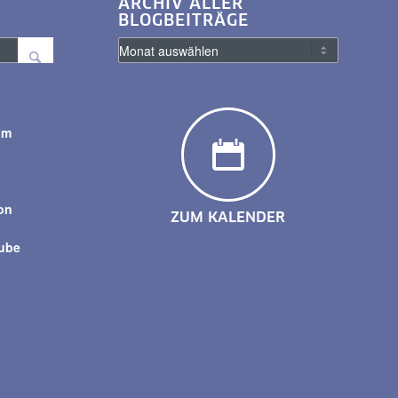
ARCHIV ALLER
BLOGBEITRÄGE
am
y
on
ZUM KALENDER
tube