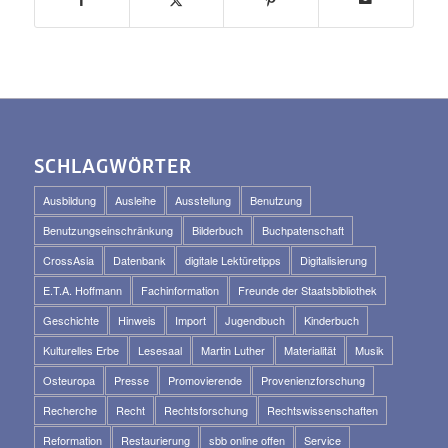
SCHLAGWÖRTER
Ausbildung
Ausleihe
Ausstellung
Benutzung
Benutzungseinschränkung
Bilderbuch
Buchpatenschaft
CrossAsia
Datenbank
digitale Lektüretipps
Digitalisierung
E.T.A. Hoffmann
Fachinformation
Freunde der Staatsbibliothek
Geschichte
Hinweis
Import
Jugendbuch
Kinderbuch
Kulturelles Erbe
Lesesaal
Martin Luther
Materialität
Musik
Osteuropa
Presse
Promovierende
Provenienzforschung
Recherche
Recht
Rechtsforschung
Rechtswissenschaften
Reformation
Restaurierung
sbb online offen
Service