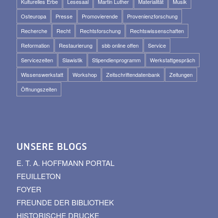
Kulturelles Erbe
Lesesaal
Martin Luther
Materialität
Musik
Osteuropa
Presse
Promovierende
Provenienzforschung
Recherche
Recht
Rechtsforschung
Rechtswissenschaften
Reformation
Restaurierung
sbb online offen
Service
Servicezeiten
Slawistik
Stipendienprogramm
Werkstattgespräch
Wissenswerkstatt
Workshop
Zeitschriftendatenbank
Zeitungen
Öffnungszeiten
UNSERE BLOGS
E. T. A. HOFFMANN PORTAL
FEUILLETON
FOYER
FREUNDE DER BIBLIOTHEK
HISTORISCHE DRUCKE