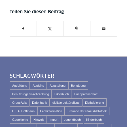
SCHLAGWÖRTER
Ausbildung
Ausleihe
Ausstellung
Benutzung
Benutzungseinschränkung
Bilderbuch
Buchpatenschaft
CrossAsia
Datenbank
digitale Lektüretipps
Digitalisierung
E.T.A. Hoffmann
Fachinformation
Freunde der Staatsbibliothek
Geschichte
Hinweis
Import
Jugendbuch
Kinderbuch